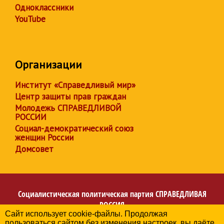
Одноклассники
YouTube
Организации
Институт «Справедливый мир»
Центр защиты прав граждан
Молодежь СПРАВЕДЛИВОЙ
РОССИИ
Социал-демократический союз
женщин России
Домсовет
Социалистическая политическая партия
СПРАВЕДЛИВАЯ
РОССИЯ
Сайт использует cookie-файлы. Продолжая
Региональное отделение партии в Еврейской
пользоваться сайтом без изменения настроек, вы даёте