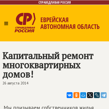
СПРАВЕДЛИВАЯ РОССИЯ
ЕВРЕЙСКАЯ
≡
АВТОНОМНАЯ ОБЛАСТЬ
Главная
Новости
Лица
Фото/Видео
Газета
Контакты
Капитальный ремонт
многоквартирных
домов!
26 августа 2014
Мы призываем собственников жилья