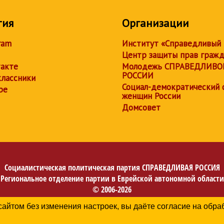
тия
Организации
ram
Институт «Справедливый
Центр защиты прав граж
акте
Молодежь СПРАВЕДЛИВО
РОССИИ
лассники
Социал-демократический 
be
женщин России
Домсовет
Социалистическая политическая партия
СПРАВЕДЛИВАЯ РОССИЯ
Региональное отделение партии в Еврейской автономной области
© 2006-2026
Политика в отношении обработки персональных данных
сайтом без изменения настроек, вы даёте согласие на обр