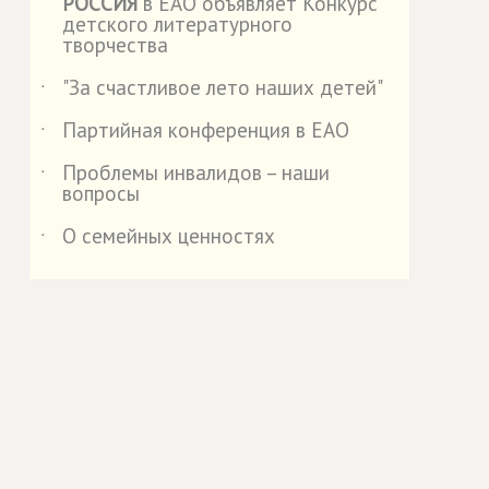
РОССИЯ
в ЕАО объявляет Конкурс
детского литературного
творчества
"За счастливое лето наших детей"
˙
Партийная конференция в ЕАО
˙
Проблемы инвалидов – наши
˙
вопросы
О семейных ценностях
˙