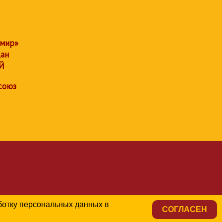
 мир»
дан
Й
союз
аботку персональных данных в
СОГЛАСЕН