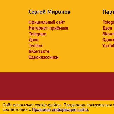
Сергей Миронов
Пар
Официальный сайт
Teleg
Интернет-приёмная
Дзен
Telegram
ВКонт
Дзен
Однок
Twitter
YouTu
ВКонтакте
Одноклассники
Сайт использует cookie-файлы. Продолжая пользоваться 
соответствии с
Правовая информация сайта
.