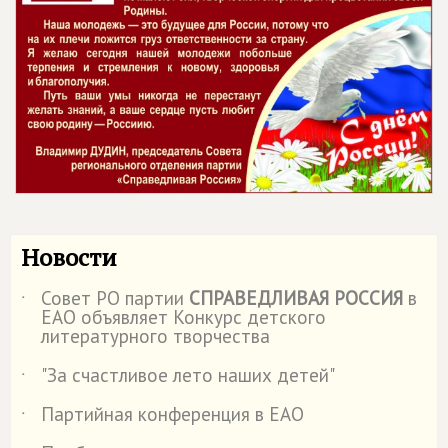
Новости
Совет РО партии
СПРАВЕДЛИВАЯ РОССИЯ
в
˙
ЕАО объявляет Конкурс детского
литературного творчества
"За счастливое лето наших детей"
˙
Партийная конференция в ЕАО
˙