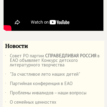
Новости
Совет РО партии
СПРАВЕДЛИВАЯ РОССИЯ
в
˙
ЕАО объявляет Конкурс детского
литературного творчества
"За счастливое лето наших детей"
˙
Партийная конференция в ЕАО
˙
Проблемы инвалидов – наши вопросы
˙
О семейных ценностях
˙