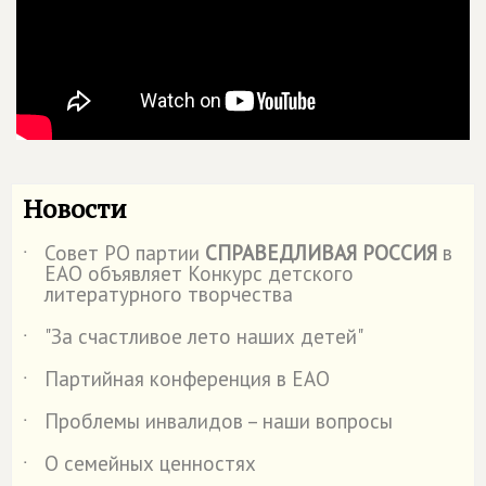
Новости
Совет РО партии
СПРАВЕДЛИВАЯ РОССИЯ
в
˙
ЕАО объявляет Конкурс детского
литературного творчества
"За счастливое лето наших детей"
˙
Партийная конференция в ЕАО
˙
Проблемы инвалидов – наши вопросы
˙
О семейных ценностях
˙