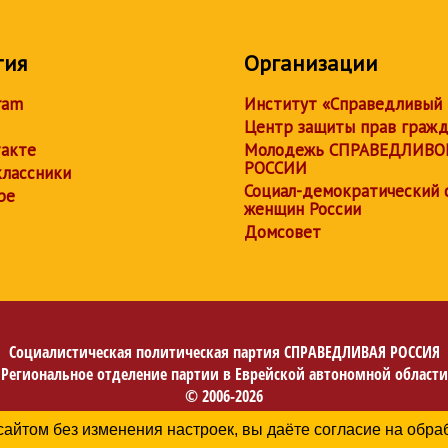
тия
Организации
ram
Институт «Справедливый
Центр защиты прав граж
акте
Молодежь СПРАВЕДЛИВО
РОССИИ
лассники
Социал-демократический 
be
женщин России
Домсовет
Социалистическая политическая партия
СПРАВЕДЛИВАЯ РОССИЯ
Региональное отделение партии в Еврейской автономной области
© 2006-2026
Политика в отношении обработки персональных данных
сайтом без изменения настроек, вы даёте согласие на обр