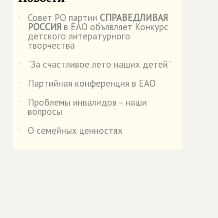
Совет РО партии
СПРАВЕДЛИВАЯ
˙
РОССИЯ
в ЕАО объявляет Конкурс
детского литературного
творчества
"За счастливое лето наших детей"
˙
Партийная конференция в ЕАО
˙
Проблемы инвалидов – наши
˙
вопросы
О семейных ценностях
˙