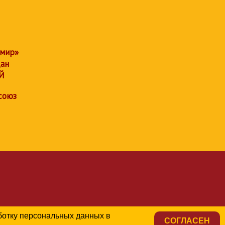
 мир»
дан
Й
союз
аботку персональных данных в
СОГЛАСЕН