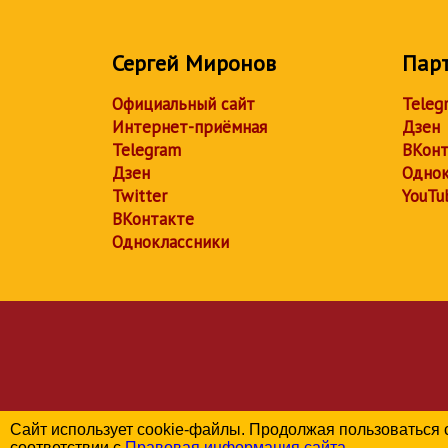
Сергей Миронов
Пар
Официальный сайт
Teleg
Интернет-приёмная
Дзен
Telegram
ВКонт
Дзен
Однок
Twitter
YouTu
ВКонтакте
Одноклассники
Сайт использует cookie-файлы. Продолжая пользоваться 
соответствии с
Правовая информация сайта
.