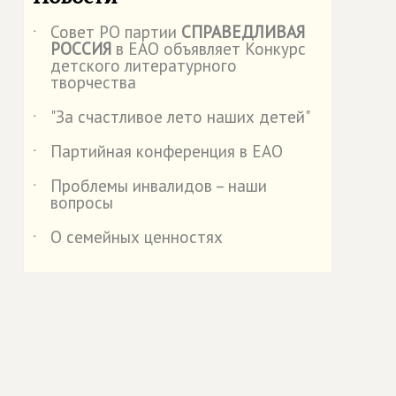
Совет РО партии
СПРАВЕДЛИВАЯ
˙
РОССИЯ
в ЕАО объявляет Конкурс
детского литературного
творчества
"За счастливое лето наших детей"
˙
Партийная конференция в ЕАО
˙
Проблемы инвалидов – наши
˙
вопросы
О семейных ценностях
˙