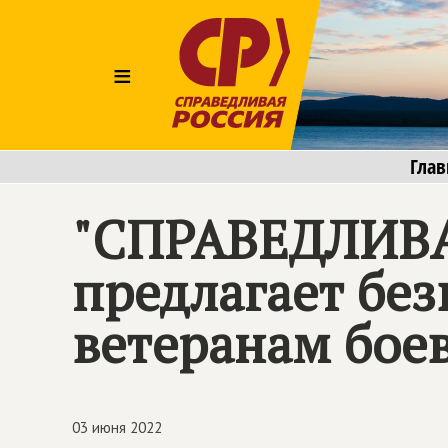
≡
Глав
"
СПРАВЕДЛИВА
предлагает бе
ветеранам бое
03 июня 2022