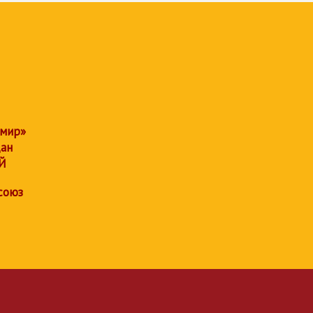
 мир»
дан
Й
союз