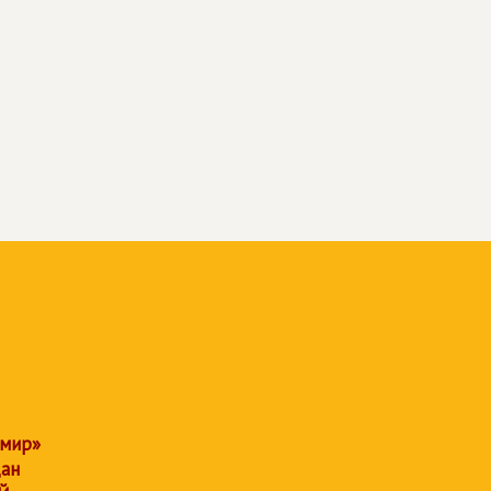
 мир»
дан