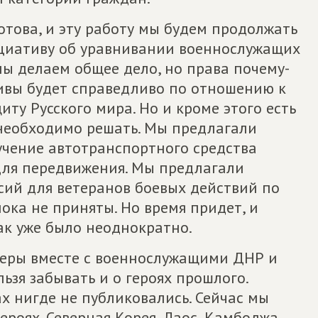
отова, и эту работу мы будем продолжать
нициативу об уравнивании военнослужащих
ы делаем общее дело, но права почему-
тивы будет справедливо по отношению к
щиту Русского мира. Но и кроме этого есть
 необходимо решать. Мы предлагали
учение автотранспортного средства
для передвижения. Мы предлагали
ий для ветеранов боевых действий по
ока не приняты. Но время придет, и
Так уже было неоднократно.
церы вместе с военнослужащими ДНР и
зя забывать и о героях прошлого.
х нигде не публиковались. Сейчас мы
роях. Северная Корея, Лаос, Камбоджа,