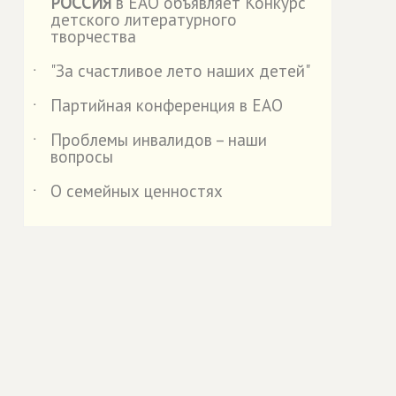
РОССИЯ
в ЕАО объявляет Конкурс
детского литературного
творчества
"За счастливое лето наших детей"
˙
Партийная конференция в ЕАО
˙
Проблемы инвалидов – наши
˙
вопросы
О семейных ценностях
˙