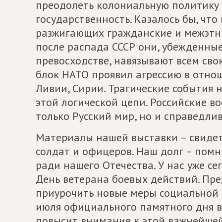
преодолеть колониальную политику 
государственность. Казалось бы, чт
разжигающих гражданские и межэтни
после распада СССР они, убежденны
превосходстве, навязывают всем св
блок НАТО проявил агрессию в отно
Ливии, Сирии. Трагические события 
этой логической цепи. Российские 
только Русский мир, но и справедлив
Материалы нашей выставки – свидет
солдат и офицеров. Наш долг – помни
ради нашего Отечества. У нас уже се
День ветерана боевых действий. Пре
приурочить новые меры социальной 
июля официального памятного дня в
повысит внимание к этой важнейшей