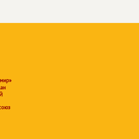
 мир»
дан
Й
союз