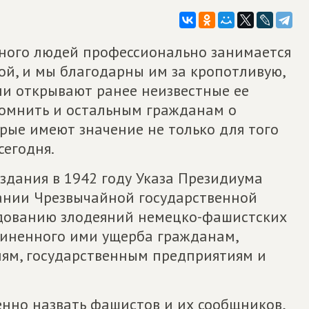
емного людей профессионально занимается
ой, и мы благодарны им за кропотливую,
они открывают ранее неизвестные ее
помнить и остальным гражданам о
рые имеют значение не только для того
сегодня.
издания в 1942 году Указа Президиума
вании Чрезвычайной государственной
едованию злодеяний немецко-фашистских
чиненного ими ущерба гражданам,
ям, государственным предприятиям и
енно назвать фашистов и их сообщников,