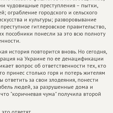
ии чудовищные преступления – пытки,
й; ограбление городского и сельского
скусства и культуры; разворовывание
 преступное гитлеровское правительство,
х пособники понесли за это всю полноту
енности.
ая история повторится вновь. Но сегодня,
ерация на Украине по ее денацификации
кает вопрос об ответственности тех, кто
то принес столько горя и потерь жителям
ы ответить за свои злодеяния, понести
ибель людей, за разрушенные дома и
, что "коричневая чума" получила второй
 это ответят.