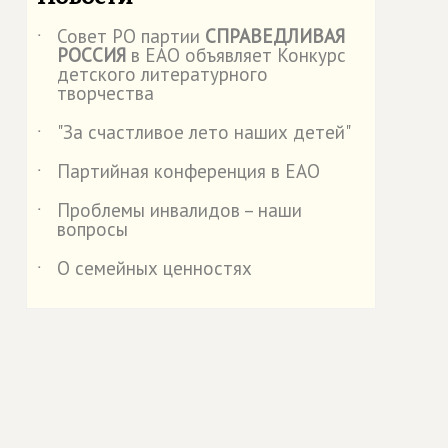
Совет РО партии
СПРАВЕДЛИВАЯ
˙
РОССИЯ
в ЕАО объявляет Конкурс
детского литературного
творчества
"За счастливое лето наших детей"
˙
Партийная конференция в ЕАО
˙
Проблемы инвалидов – наши
˙
вопросы
О семейных ценностях
˙