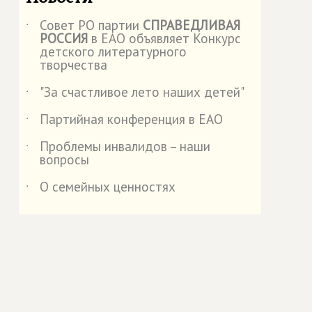
Совет РО партии
СПРАВЕДЛИВАЯ
˙
РОССИЯ
в ЕАО объявляет Конкурс
детского литературного
творчества
"За счастливое лето наших детей"
˙
Партийная конференция в ЕАО
˙
Проблемы инвалидов – наши
˙
вопросы
О семейных ценностях
˙